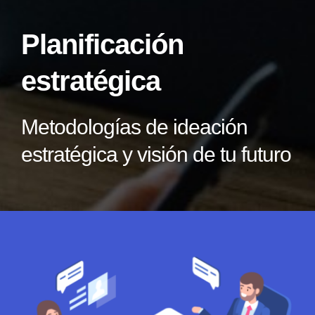
Planificación
Estrategias de precios
Inglés
desarrollo web
estratégica
Diseño de páginas web
Metodologías de ideación
estratégica y visión de tu futuro