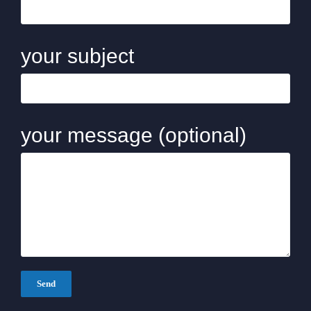
Estrategias de precios
Inglés
desarrollo web
your subject
Diseño de páginas web
your message (optional)